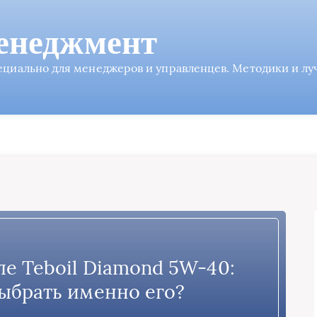
енеджмент
пециально для менеджеров и управленцев. Методики и л
ле Teboil Diamond 5W-40:
ыбрать именно его?