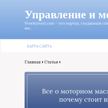
Управление и м
Proektoved.com – это портал, созданный с
вас.
КАРТА САЙТА
Главная
Статьи
Все о моторном мас
почему стоит в