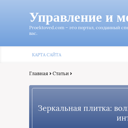
Управление и м
Proektoved.com – это портал, созданный с
вас.
КАРТА САЙТА
Главная
Статьи
Зеркальная плитка: во
ин