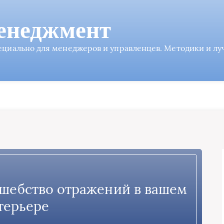
енеджмент
пециально для менеджеров и управленцев. Методики и л
лшебство отражений в вашем
терьере