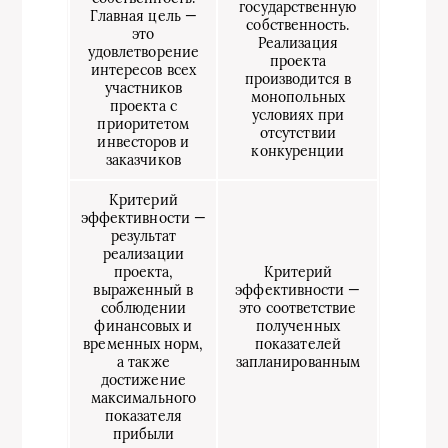
государственную
Главная цель —
собственность.
это
Реализация
удовлетворение
проекта
интересов всех
производится в
участников
монопольных
проекта с
условиях при
приоритетом
отсутствии
инвесторов и
конкуренции
заказчиков
Критерий
эффективности —
результат
реализации
проекта,
Критерий
выраженный в
эффективности —
соблюдении
это соответствие
финансовых и
полученных
временных норм,
показателей
а также
запланированным
достижение
максимального
показателя
прибыли