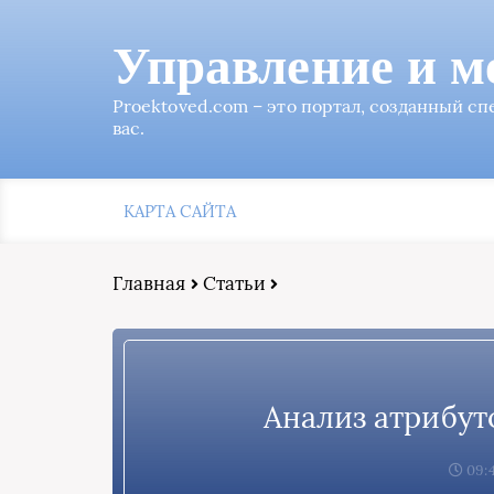
Управление и м
Proektoved.com – это портал, созданный с
вас.
КАРТА САЙТА
Главная
Статьи
Анализ атрибут
09:4