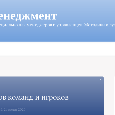
енеджмент
пециально для менеджеров и управленцев. Методики и л
ов команд и игроков
3, 24 июня 2023