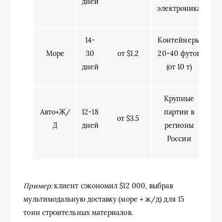
дней
электроника
14-
Контейнеры
Море
30
от $1.2
20-40 футов
дней
(от 10 т)
Крупные
Авто+Ж/
12-18
партии в
от $3.5
Д
дней
регионы
России
Пример:
клиент сэкономил $12 000, выбрав
мультимодальную доставку (море + ж/д) для 15
тонн строительных материалов.