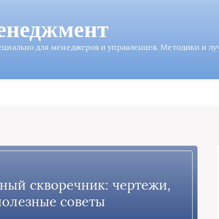
енеджмент
пециально для менеджеров и управленцев. Методики и л
ный скворечник: чертежи,
полезные советы