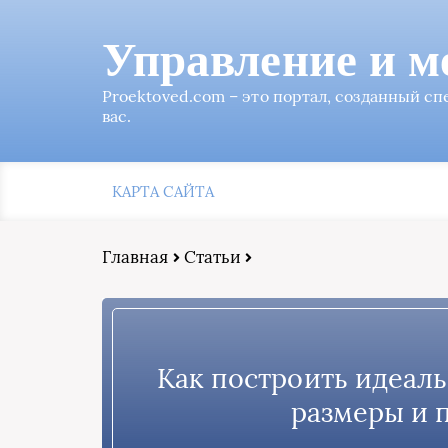
Управление и м
Proektoved.com – это портал, созданный с
вас.
КАРТА САЙТА
Главная
Статьи
Как построить идеаль
размеры и 