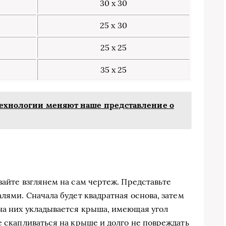
30 х 30
25 х 30
25 х 25
35 х 25
 технологии меняют наше представление о
вайте взглянем на сам чертеж. Представьте
алями. Сначала будет квадратная основа, затем
на них укладывается крыша, имеющая угол
е скапливаться на крыше и долго не повреждать