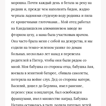
морошка. Почти каждый день я бегала за реку на
родник и, прежде чем наполнить бидон, жадно
черпала ладонями студеную воду родника и пила
ее крошечными глоточками… Мой отец работал
на Кандалакшском алюминиевом заводе во
фторном цеху, а мама была участковым врачом.
Она часто брала меня с собой на дежурства, и мы
ездили на темно-зеленом уазике по домам
больных. несколько лет назад я перевезла
родителей в Питер, чтобы они были рядом со
мной. Моя бабушка со стороны отца, бабушка Аня,
воевала в зенитной батарее, сбивала самолеты,
потеряла на войне слух. Дед со стороны матери,
Василий, дошел до Берлина, имел ранение,
перенес ужас концлагеря, был освобожден
французами, имел множество наград. Бабушка
Наташа оставалась в тылу, родила пятерых детей,