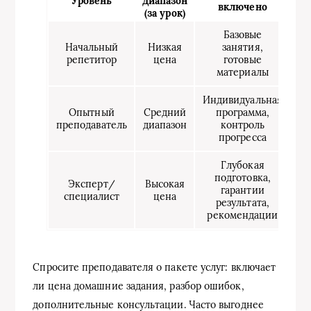
Уровень
диапазон
включено
(за урок)
Базовые
Начальный
Низкая
занятия,
репетитор
цена
готовые
материалы
Индивидуальная
Опытный
Средний
программа,
преподаватель
диапазон
контроль
прогресса
Глубокая
подготовка,
Эксперт/
Высокая
гарантии
специалист
цена
результата,
рекомендации
Спросите преподавателя о пакете услуг: включает
ли цена домашние задания, разбор ошибок,
дополнительные консультации. Часто выгоднее