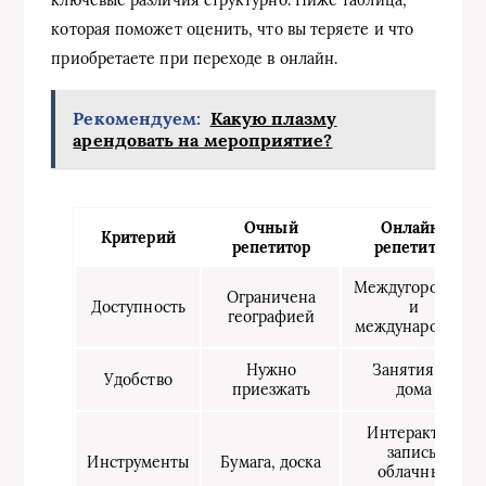
ключевые различия структурно. Ниже таблица,
которая поможет оценить, что вы теряете и что
приобретаете при переходе в онлайн.
Рекомендуем:
Какую плазму
арендовать на мероприятие?
Очный
Онлайн-
Критерий
репетитор
репетитор
Междугородняя
Ограничена
Доступность
и
географией
международная
Нужно
Занятия из
Удобство
приезжать
дома
Интерактив,
запись,
Инструменты
Бумага, доска
облачные