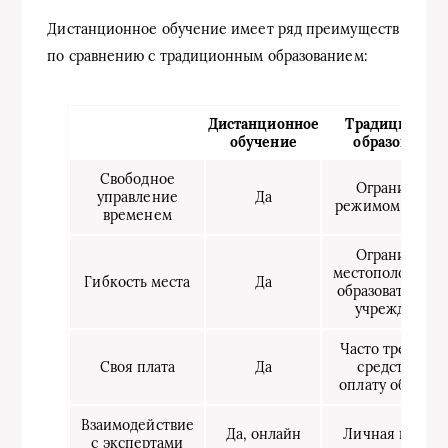
Дистанционное обучение имеет ряд преимуществ
по сравнению с традиционным образованием:
Дистанционное
Традиционно
обучение
образование
Свободное
Ограничено
управление
Да
режимом занят
временем
Ограничено
местоположени
Гибкость места
Да
образовательно
учреждения
Часто требуютс
Своя плата
Да
средства на
оплату обучени
Взаимодействие
Да, онлайн
Личная встреч
с экспертами