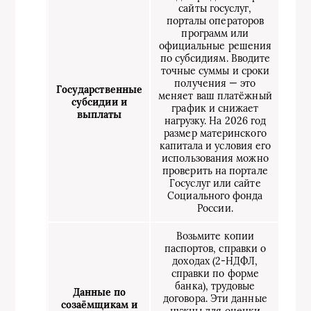
сайты госуслуг,
порталы операторов
программ или
официальные решения
по субсидиям. Вводите
точные суммы и сроки
получения — это
Государственные
меняет ваш платёжный
субсидии и
график и снижает
выплаты
нагрузку. На 2026 год
размер материнского
капитала и условия его
использования можно
проверить на портале
Госуслуг или сайте
Социального фонда
России.
Возьмите копии
паспортов, справки о
доходах (2‑НДФЛ,
справки по форме
банка), трудовые
Данные по
договора. Эти данные
созаёмщикам и
нужны для оценки