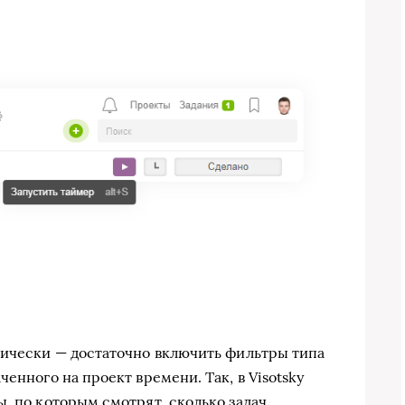
тически — достаточно включить фильтры типа
енного на проект времени. Так, в Visotsky
, по которым смотрят, сколько задач