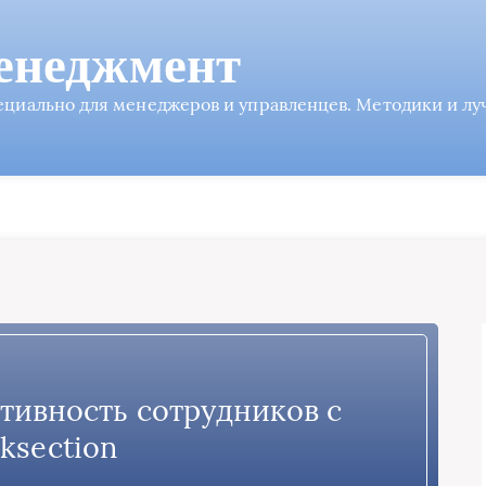
енеджмент
пециально для менеджеров и управленцев. Методики и л
тивность сотрудников с
ksection