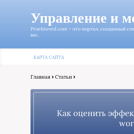
Управление и м
Proektoved.com – это портал, созданный с
вас.
КАРТА САЙТА
Главная
Статьи
Как оценить эффек
wor