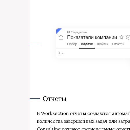
Отчеты
В Worksection отчеты создаются автома
количества завершенных задач или затрач
Consulting создают еженедельные отчеты