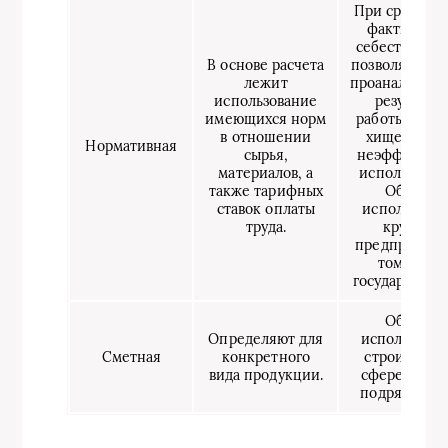
При сравнени
фактическ
себестоимос
В основе расчета
позволяет бы
лежит
проанализиро
использование
результат
имеющихся норм
работы, выяв
в отношении
хищения и
Нормативная
сырья,
неэффектив
материалов, а
использован
также тарифных
Обычно
ставок оплаты
используют 
труда.
крупных
предприятиях
том числе
государствен
Обычно
Определяют для
используетс
Сметная
конкретного
строительн
вида продукции.
сфере, а та
подрядчика