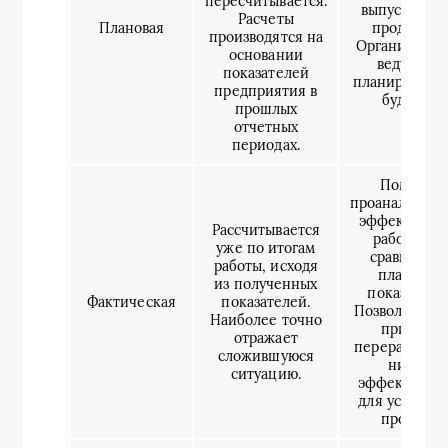
пересчитывается.
выпускавши
Расчеты
Плановая
продукцию
производятся на
Организация
основании
ведущими
показателей
планировани
предприятия в
будущее.
прошлых
отчетных
периодах.
Помогает
проанализиро
эффективно
Рассчитывается
работы пр
уже по итогам
сравнении 
работы, исходя
плановым
из полученных
показателе
Фактическая
показателей.
Позволяет на
Наиболее точно
причины
отражает
перерасхода 
сложившуюся
низкой
ситуацию.
эффективно
для устране
проблем.