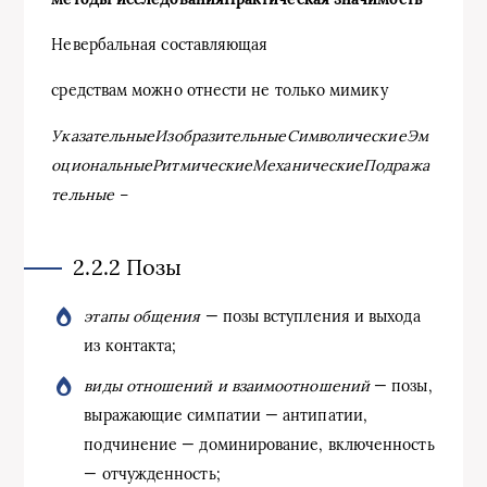
Невербальная составляющая
средствам можно отнести не только мимику
Указательные
Изобразительные
Символические
Эм
оциональные
Ритмические
Механические
Подража
тельные –
2.2.2 Позы
этапы общения
— позы вступления и выхода
из контакта;
виды отношений и взаимоотношений
— позы,
выражающие симпатии — антипатии,
подчинение — доминирование, включенность
— отчужденность;