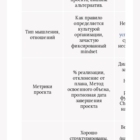
альтернатив.
Как правило
определяется
Необход
культурой
minds
Тип мышления,
организации,
успешной
отношений
зачастую
среде с
фиксированный
неопреде
mindset
Диаграмм
задач (
% реализации,
cha
отклонение от
Накопи
плана, Метод
Метрики
диаг
освоенного объема,
проекта
реализ
прогнозная дата
функций
завершения
Chart), Д
проекта
на рынок
mar
Верхнеу
Хорошо
фрей
структурированы,
(наприме