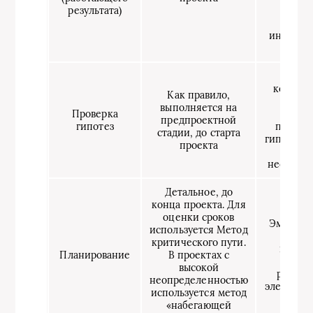
результата)
Испол
итера
инкреме
под
Выпол
командо
Как правило,
проек
выполняется на
Проверка
улуч
предпроектной
гипотез
продукт
стадии, до старта
гипотез 
проекта
при
несосто
Детальное, до
конца проекта. Для
оценки сроков
Эмпирич
используется Метод
ос
критического пути.
истор
Планирование
В проектах с
дан
высокой
реализ
неопределенностью
элементо
используется метод
«набегающей