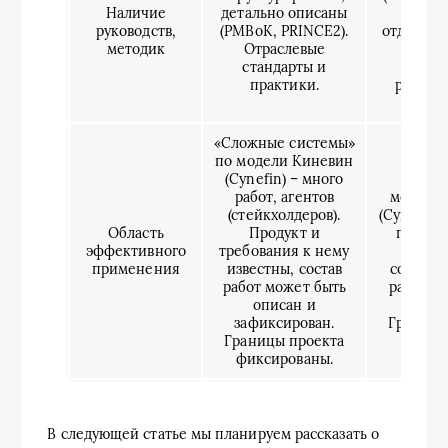
Наличие
детально описаны
Множ
руководств,
(PMBoK, PRINCE2).
отдельны
методик
Отраслевые
(ежед
стандарты и
собр
практики.
ретрос
спринт
«Сложные системы»
по модели Киневин
«Запу
(Cynefin) – много
систе
работ, агентов
модели
(стейкхолдеров).
(Cynefin)
Область
Продукт и
продук
эффективного
требования к нему
проце
применения
известны, состав
создани
работ может быть
работ п
описан и
опре
зафиксирован.
Границы
Границы проекта
раз
фиксированы.
В следующей статье мы планируем рассказать о