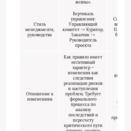
волны».
Вертикаль
управления:
Самоорг
Стиль
Управляющий
внутри 
менеджмента,
комитет -> Куратор,
Плоская
руководства
Заказчик ->
без вн
Руководитель
иера
проекта
Как правило имеет
негативный
характер –
Изме
изменения как
являютс
следствия
про
реализации рисков
разра
и наступления
Исто
Отношение к
проблем. Требует
изме
изменениям
формального
являетс
процесса по
более
анализу
пони
последствий и
продукта
пересчету
оп
критического пути
проекта, анализа