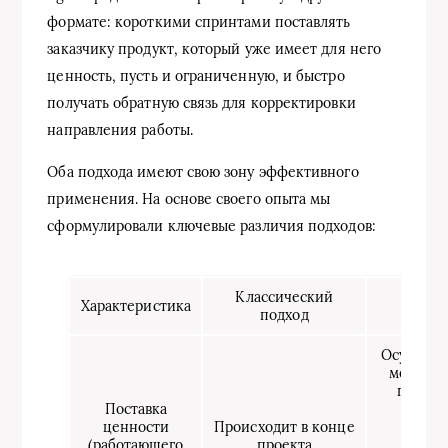
формате: короткими спринтами поставлять
заказчику продукт, который уже имеет для него
ценность, пусть и ограниченную, и быстро
получать обратную связь для корректировки
направления работы.
Оба подхода имеют свою зону эффективного
применения. На основе своего опыта мы
сформулировали ключевые различия подходов:
Классический
Характеристика
Ag
подход
Осуществ
мере ре
проект
Поставка
рабо
ценности
Происходит в конце
элем
(работающего
проекта
прод