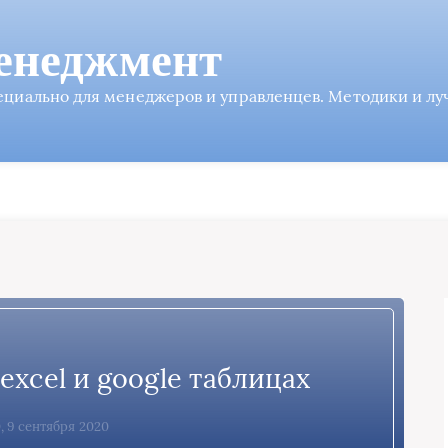
енеджмент
пециально для менеджеров и управленцев. Методики и л
excel и google таблицах
, 9 сентября 2020