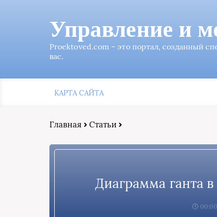
Управление и м
Proektoved.com – это портал, созданный с
вас.
КАРТА САЙТА
Главная
Статьи
Диаграмма ганта в 
00:00