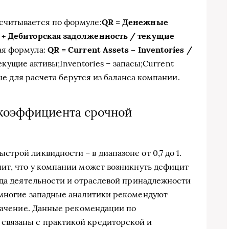
считывается по формуле:
QR = Денежные
 + Дебиторская задолженность / текущие
ая формула:
QR = Current Assets – Inventories /
текущие активы;Inventories – запасы;Current
ные для расчета берутся из баланса компании.
коэффициента срочной
трой ликвидности – в диапазоне от 0,7 до 1.
ит, что у компании может возникнуть дефицит
ида деятельности и отраслевой принадлежности
 многие западные аналитики рекомендуют
значение. Данные рекомендации по
связаны с практикой кредиторской и