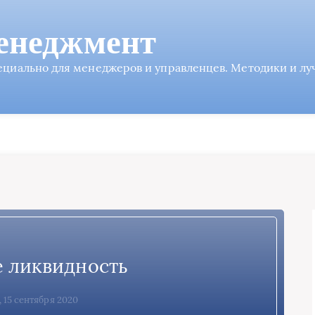
енеджмент
пециально для менеджеров и управленцев. Методики и л
е ликвидность
 15 сентября 2020