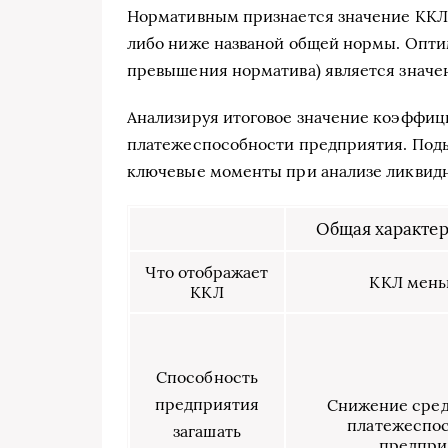
Нормативным признается значение ККЛ, р
либо ниже названой общей нормы. Опти
превышения норматива) является значени
Анализируя итоговое значение коэффици
платежеспособности предприятия. Поды
ключевые моменты при анализе ликвидн
Общая характе
Что отображает
ККЛ мень
ККЛ
Способность
предприятия
Снижение сре
платежеспо
загашать
предпри