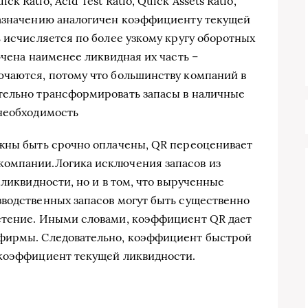
Ratio, Acid Test Ratio, Quick Assets Ratio,
назначению аналогичен коэффициенту текущей
 исчисляется по более узкому кругу оборотных
ючена наименее ликвидная их часть –
ючаются, потому что большинству компаний в
тельно трансформировать запасы в наличные
 необходимость
лжны быть срочно оплачены, QR переоценивает
омпании.Логика исключения запасов из
 ликвидности, но и в том, что вырученные
водственных запасов могут быть существенно
етение. Иными словами, коэффициент QR дает
 фирмы. Следовательно, коэффициент быстрой
 коэффициент текущей ликвидности.