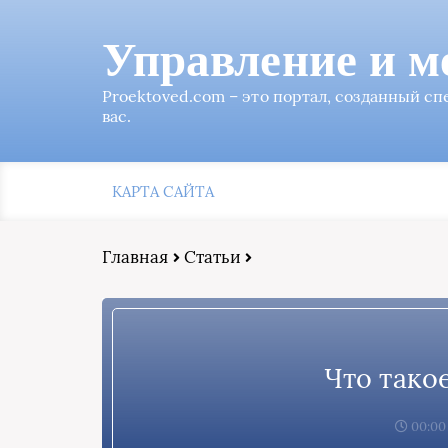
Управление и м
Proektoved.com – это портал, созданный с
вас.
КАРТА САЙТА
Главная
Статьи
Что тако
00:00,