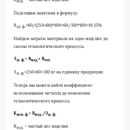
изд.
Подставим значения в формулу.
В
=60/(250+60)*100=60/310*100=19,35%
уд. ф.
Найдем затраты материала на одно изделие до
смены технологического процесса.
З
= В
+ В
м. ф.
изд.
отх
З
=250+60=310 кг на единицу продукции.
м. ф.
Теперь мы можем найти коэффициент
использования металла до изменения
технологического процесса.
К
= В
/З
исп. ф.
изд.
м. ф.
В
– чистый вес изделия.
изд.