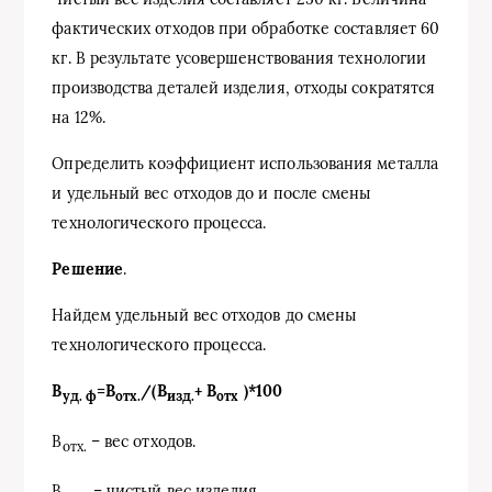
фактических отходов при обработке составляет 60
кг. В результате усовершенствования технологии
производства деталей изделия, отходы сократятся
на 12%.
Определить коэффициент использования металла
и удельный вес отходов до и после смены
технологического процесса.
Решение
.
Найдем удельный вес отходов до смены
технологического процесса.
В
=В
/(В
+ В
)*100
уд. ф
отх.
изд.
отх
В
– вес отходов.
отх.
В
– чистый вес изделия.