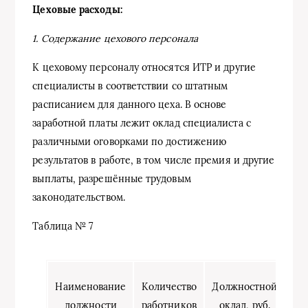
Цеховые расходы:
1. Содержание цехового персонала
К цеховому персоналу относятся ИТР и другие
специалисты в соответствии со штатным
расписанием для данного цеха. В основе
заработной платы лежит оклад специалиста с
различными оговорками по достижению
результатов в работе, в том числе премия и другие
выплаты, разрешённые трудовым
законодательством.
Таблица № 7
П
Наименование
Количество
Должностной
По
должности
работников
оклад, руб.