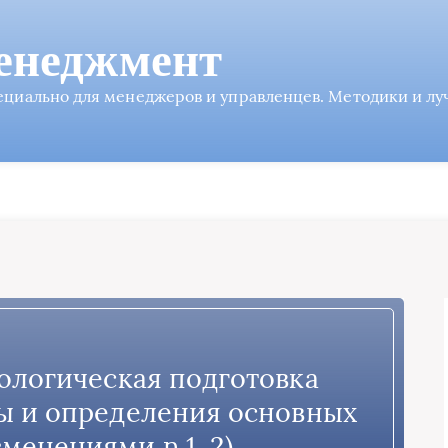
енеджмент
пециально для менеджеров и управленцев. Методики и л
нологическая подготовка
ы и определения основных
зменениями n 1, 2)