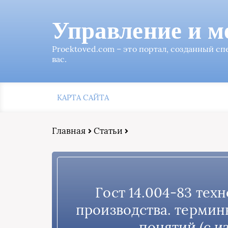
Управление и м
Proektoved.com – это портал, созданный с
вас.
КАРТА САЙТА
Главная
Статьи
Гост 14.004-83 тех
производства. термин
понятий (с и