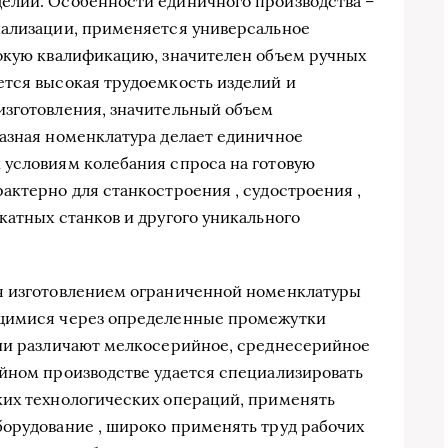
елий. Особенности единичного производства –
иализации, применяется универсальное
сокую квалификацию, значителен объем ручных
ется высокая трудоемкость изделий и
изготовления, значительный объем
азная номенклатура делает единичное
 условиям колебания спроса на готовую
актерно для станкостроения , судостроения ,
катных станков и другого уникального
я изготовлением ограниченной номенклатуры
ющимися через определенные промежутки
рии различают мелкосерийное, среднесерийное
йном производстве удается специализировать
ких технологических операций, применять
орудование , широко применять труд рабочих