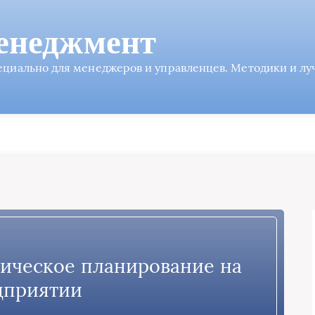
енеджмент
пециально для менеджеров и управленцев. Методики и л
ктическое планирование на
дприятии