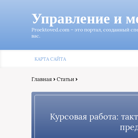
Управление и м
Proektoved.com – это портал, созданный с
вас.
КАРТА САЙТА
Главная
Статьи
Курсовая работа: та
пре