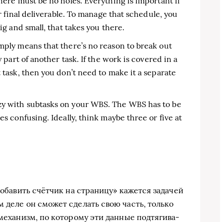
here must be no holes. Everything is important if
ur final deliverable. To manage that schedule, you
ig and small, that takes you there.
mply means that there’s no reason to break out
y part of another task. If the work is covered in a
 task, then you don’t need to make it a separate
zy with subtasks on your WBS. The WBS has to be
es confusing. Ideally, think maybe three or five at
ба­вить счёт­чик на стра­ни­цу» кажет­ся зада­чей
деле он смо­жет сде­лать свою часть, толь­ко
еха­низм, по кото­ро­му эти дан­ные под­тя­ги­ва­