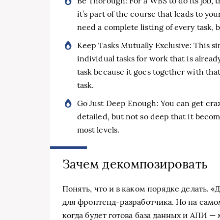
Be Thorough: For a WBS to do its job, t
it’s part of the course that leads to yo
need a complete listing of every task, b
Keep Tasks Mutually Exclusive: This si
individual tasks for work that is alread
task because it goes together with that
task.
Go Just Deep Enough: You can get cra
detailed, but not so deep that it becom
most levels.
Зачем декомпозировать
Понять, что и в каком поряд­ке делать. «До
для фронтенд-разработчика. Но на самом 
когда будет гото­ва база дан­ных и АПИ — м