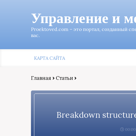
Управление и м
Proektoved.com – это портал, созданный с
вас.
КАРТА САЙТА
Главная
Статьи
Breakdown structur
00:00,