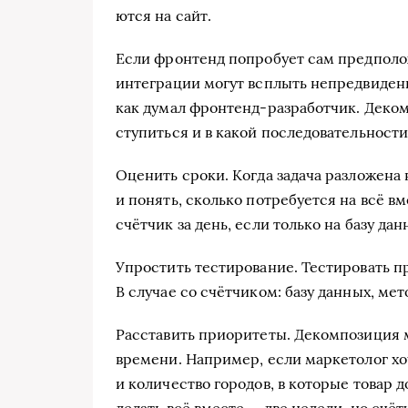
ют­ся на сайт.
Если фрон­тенд попро­бу­ет сам пред­по­ло
инте­гра­ции могут всплыть непред­ви­ден­
как думал фронтенд-разработчик. Деком­п
сту­пить­ся и в какой после­до­ва­тель­но­сти
Оце­нить сро­ки. Когда зада­ча раз­ло­же­н
и понять, сколь­ко потре­бу­ет­ся на всё вм
счёт­чик за день, если толь­ко на базу дан
Упро­стить тести­ро­ва­ние. Тести­ро­вать п
В слу­чае со счёт­чи­ком: базу дан­ных, мет
Рас­ста­вить при­о­ри­те­ты. Деком­по­зи­ция
вре­ме­ни. Напри­мер, если мар­ке­то­лог хо
и коли­че­ство горо­дов, в кото­рые товар до
делать всё вме­сте — две неде­ли, но счёт­