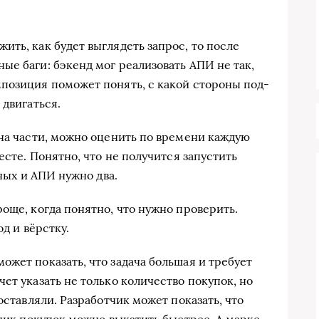
­жить, как будет выгля­деть запрос, то после
ные баги: бэкенд мог реа­ли­зо­вать АПИ не так,
о­зи­ция помо­жет понять, с какой сто­ро­ны под­
 дви­гать­ся.
а на части, мож­но оце­нить по вре­ме­ни каж­дую
е­сте. Понят­но, что не полу­чит­ся запу­стить
­ных и АПИ нуж­но два.
ро­ще, когда понят­но, что нуж­но про­ве­рить.
од и вёрст­ку.
 может пока­зать, что зада­ча боль­шая и тре­бу­ет
чет ука­зать не толь­ко коли­че­ство поку­пок, но
став­ля­ли. Раз­ра­бот­чик может пока­зать, что
чик поку­пок мож­но выка­тить быст­рее. А мар­ке­